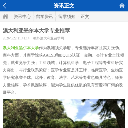
资讯正文
资讯中心
留学资讯
留学须知
正文
澳大利亚墨尔本大学专业推荐
2026/5/22 11:41:14
教外澳大利亚留学网
澳大利亚墨尔本大学
作为澳洲顶尖学府，专业选择丰富且实力强劲。
商科方面，其商学院获AACSB和EQUIS认证，金融、会计专业全球领
先，就业竞争力强；工科领域，计算机科学、电子工程等专业科研实
力突出，与行业联系紧密；医学专业更是其王牌，临床医学、生物医
学研究享誉全球。此外，教育、法学、艺术等专业也颇具特色，师资
力量雄厚，学术氛围浓厚，能为学生提供优质的教育资源和广阔的发
展平台。