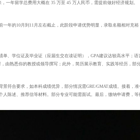
算来，一年留学总费用大概在 35 万至 45 万人民币，需提前做好经济规划。
一年的10月到11月左右截止，此阶段申请优势明显，录取名额相对充
、学位证及毕业证（应届生交在读证明），GPA建议达较高水平；语言方面，
封，由熟悉你的教授或领导撰写；此外，简历展示教育、实践等经历，部分情况可
符合要求，如本科成绩优异，部分情况需GRE/GMAT成绩。接着，准
个人陈述、推荐信等材料。部分专业可能需面试。最后，缴纳申请费，等