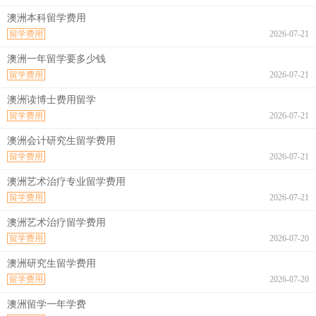
澳洲本科留学费用
留学费用
2026-07-21
澳洲一年留学要多少钱
留学费用
2026-07-21
澳洲读博士费用留学
留学费用
2026-07-21
澳洲会计研究生留学费用
留学费用
2026-07-21
澳洲艺术治疗专业留学费用
留学费用
2026-07-21
澳洲艺术治疗留学费用
留学费用
2026-07-20
澳洲研究生留学费用
留学费用
2026-07-20
澳洲留学一年学费