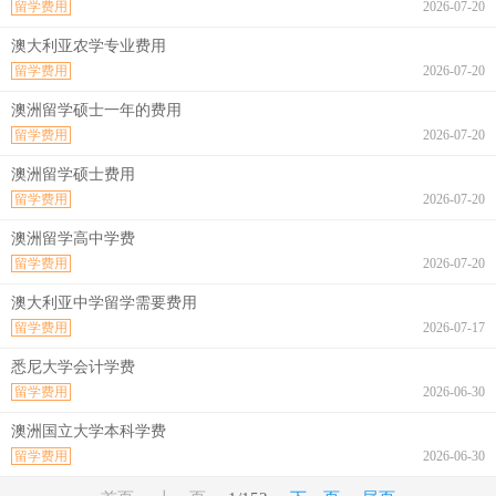
留学费用
2026-07-20
澳大利亚农学专业费用
留学费用
2026-07-20
澳洲留学硕士一年的费用
留学费用
2026-07-20
澳洲留学硕士费用
留学费用
2026-07-20
澳洲留学高中学费
留学费用
2026-07-20
澳大利亚中学留学需要费用
留学费用
2026-07-17
悉尼大学会计学费
留学费用
2026-06-30
澳洲国立大学本科学费
留学费用
2026-06-30