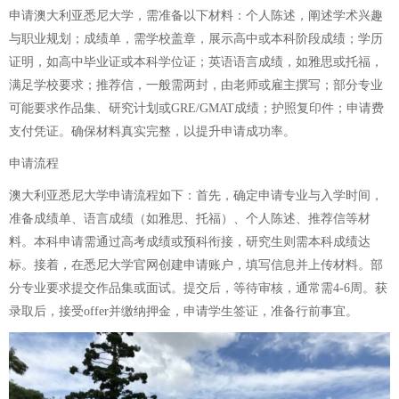
申请澳大利亚悉尼大学，需准备以下材料：个人陈述，阐述学术兴趣
与职业规划；成绩单，需学校盖章，展示高中或本科阶段成绩；学历
证明，如高中毕业证或本科学位证；英语语言成绩，如雅思或托福，
满足学校要求；推荐信，一般需两封，由老师或雇主撰写；部分专业
可能要求作品集、研究计划或GRE/GMAT成绩；护照复印件；申请费
支付凭证。确保材料真实完整，以提升申请成功率。
申请流程
澳大利亚悉尼大学申请流程如下：首先，确定申请专业与入学时间，
准备成绩单、语言成绩（如雅思、托福）、个人陈述、推荐信等材
料。本科申请需通过高考成绩或预科衔接，研究生则需本科成绩达
标。接着，在悉尼大学官网创建申请账户，填写信息并上传材料。部
分专业要求提交作品集或面试。提交后，等待审核，通常需4-6周。获
录取后，接受offer并缴纳押金，申请学生签证，准备行前事宜。