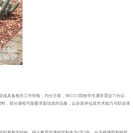
备相关工作经验；均分方面，985/211院校学生通常需达75分以
等材料，部分课程可能要求面试或作品集，以全面评估其学术能力与职业潜
程积累教学经验。硕士教育学课程学制多为1至2年，分为授课型和研究