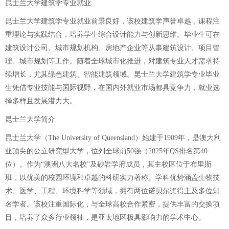
昆士兰大学建筑学专业就业
昆士兰大学建筑学专业就业前景良好，该校建筑学声誉卓越，课程注
重理论与实践结合，培养学生综合设计能力与创新思维。毕业生可在
建筑设计公司、城市规划机构、房地产企业等从事建筑设计、项目管
理、城市规划等工作。随着全球城市化推进，对建筑专业人才需求持
续增长，尤其绿色建筑、智能建筑领域。昆士兰大学建筑学专业毕业
生凭借专业技能与国际视野，在国内外就业市场都具竞争力，就业选
择多样且发展潜力大。
昆士兰大学简介
昆士兰大学（The University of Queensland）始建于1909年，是澳大利
亚顶尖的公立研究型大学，位列全球前50强（2025年QS排名第40
位）。作为“澳洲八大名校”及砂岩学府成员，其主校区位于布里斯
班，以优美的校园环境和卓越的科研实力著称。学科优势涵盖生物技
术、医学、工程、环境科学等领域，拥有两位诺贝尔奖得主及多位知
名学者。该校注重国际化，与全球高校合作紧密，提供丰富的交换项
目，培养了众多行业领袖，是亚太地区极具影响力的学术中心。