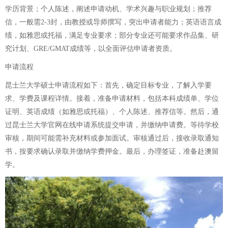
学历背景；个人陈述，阐述申请动机、学术兴趣与职业规划；推荐
信，一般需2-3封，由教授或导师撰写，突出申请者能力；英语语言成
绩，如雅思或托福，满足专业要求；部分专业还可能要求作品集、研
究计划、GRE/GMAT成绩等，以全面评估申请者资质。
申请流程
昆士兰大学硕士申请流程如下：首先，确定目标专业，了解入学要
求、学费及课程详情。接着，准备申请材料，包括本科成绩单、学位
证明、英语成绩（如雅思或托福）、个人陈述、推荐信等。然后，通
过昆士兰大学官网在线申请系统提交申请，并缴纳申请费。等待学校
审核，期间可能需补充材料或参加面试。审核通过后，接收录取通知
书，按要求确认录取并缴纳学费押金。最后，办理签证，准备赴澳留
学。