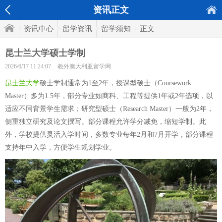
资讯正文
资讯中心
留学资讯
留学须知
正文
昆士兰大学硕士学制
2026/6/17 11:24:07
教外澳大利亚留学网
昆士兰大学
硕士学制通常为1至2年，授课型硕士（Coursework
Master）多为1.5年，部分专业如商科、工程等提供1年或2年选项，以
适应不同背景学生需求；研究型硕士（Research Master）一般为2年，
侧重独立研究及论文撰写。部分课程允许学分减免，缩短学制。此
外，学校提供灵活入学时间，多数专业每年2月和7月开学，部分课程
支持年中入学，方便学生规划学业。