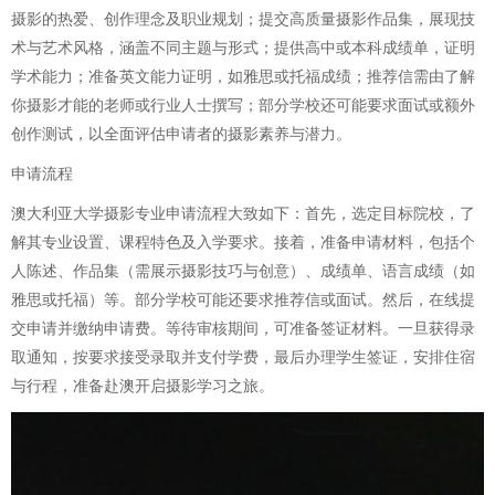
摄影的热爱、创作理念及职业规划；提交高质量摄影作品集，展现技
术与艺术风格，涵盖不同主题与形式；提供高中或本科成绩单，证明
学术能力；准备英文能力证明，如雅思或托福成绩；推荐信需由了解
你摄影才能的老师或行业人士撰写；部分学校还可能要求面试或额外
创作测试，以全面评估申请者的摄影素养与潜力。
申请流程
澳大利亚大学摄影专业申请流程大致如下：首先，选定目标院校，了
解其专业设置、课程特色及入学要求。接着，准备申请材料，包括个
人陈述、作品集（需展示摄影技巧与创意）、成绩单、语言成绩（如
雅思或托福）等。部分学校可能还要求推荐信或面试。然后，在线提
交申请并缴纳申请费。等待审核期间，可准备签证材料。一旦获得录
取通知，按要求接受录取并支付学费，最后办理学生签证，安排住宿
与行程，准备赴澳开启摄影学习之旅。