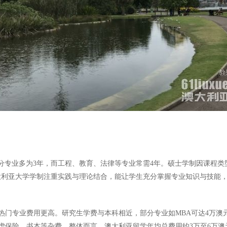
分专业多为3年，而工程、教育、法律等专业常需4年。硕士学制因课程类型而异
。澳大利亚大学学制注重实践与理论结合，能让学生充分掌握专业知识与技能
门专业费用更高。研究生学费与本科相近，部分专业如MBA可达4万澳元以
虑保险、书本等杂费。整体而言，澳大利亚留学年均总费用约3万至6万澳