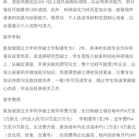
面，需提供雅思总分6.5以上或托福相应成绩，以证明英语能力。部分
项目可能要求GRE成绩。此外，科研或实习经历是加分项，能展现申
请者的实践与创新能力。推荐信、个人陈述等材料也需精心准备，以
全面展示个人优势与潜力。
留学学制
新加坡国立大学药学硕士学制通常为1 - 2年。具体时长因专业方向和
项目设置而异。若选择研究型硕士，学生需投入较多时间在科研项目
上，从确定课题、开展实验到撰写论文，整个过程可能需2年左右，以
深入探索药学领域前沿知识。而授课型硕士课程安排紧凑，注重专业
知识传授与实践技能培养，一般1年可完成学业，能让学生快速掌握核
心内容，毕业后投身相关工作。
留学费用
新加坡国立大学药学硕士留学学费方面，全日制硕士项目每年约4万至
5万新元（约合人民币20万至25万元），学制通常1至2年，总学费约4
万至10万新元。生活费方面，新加坡年均生活成本约1.2万至1.8万新元
（含住宿、饮食、交通等），住宿费用占比最高，校内宿舍每月约500