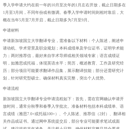
季入学申请大约在前一年的10月至次年的1月左右开放，截止日期多在
1月至3月间，不同年份或有微调。春季入学申请时间则相对靠后，大
概在当年5月至7月开启，截止日期多为7月至9月。
申请材料
申请新加坡国立大学翻译专业，需准备以下材料：个人陈述，阐述申
请动机、学术背景及职业规划；本科成绩单及学位证书，证明学术能
力；两封推荐信，最好来自学术导师或相关领域专家；语言成绩证
明，如雅思或托福，体现英语水平；简历，概述教育、工作及研究经
历；部分项目可能要求翻译作品集，展示翻译技能；部分还需研究计
划，针对研究型硕士。确保材料真实完整，突出个人优势。
申请流程
新加坡国立大学翻译专业申请流程如下：首先，需在官网确认申请开
放时间，通常分秋季和春季入学批次。准备材料包括本科成绩单、语
言成绩（雅思7.0+或托福100+）、个人陈述、推荐信（2封）、翻译相
关作品或证书。通过网申系统提交后，部分专业可能要求笔试或面
试。建议提前半年准备，关注截止日期，确保材料完整且符合要求，