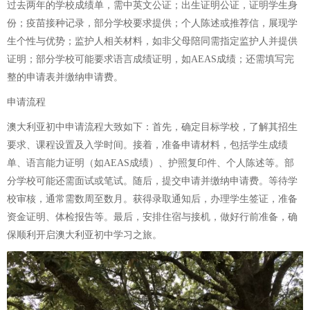
过去两年的学校成绩单，需中英文公证；出生证明公证，证明学生身
份；疫苗接种记录，部分学校要求提供；个人陈述或推荐信，展现学
生个性与优势；监护人相关材料，如非父母陪同需指定监护人并提供
证明；部分学校可能要求语言成绩证明，如AEAS成绩；还需填写完
整的申请表并缴纳申请费。
申请流程
澳大利亚初中申请流程大致如下：首先，确定目标学校，了解其招生
要求、课程设置及入学时间。接着，准备申请材料，包括学生成绩
单、语言能力证明（如AEAS成绩）、护照复印件、个人陈述等。部
分学校可能还需面试或笔试。随后，提交申请并缴纳申请费。等待学
校审核，通常需数周至数月。获得录取通知后，办理学生签证，准备
资金证明、体检报告等。最后，安排住宿与接机，做好行前准备，确
保顺利开启澳大利亚初中学习之旅。