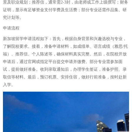
景及职业规划；推荐信，通常需2-3封，由老师或工作上级撰写；财务
证明，显示有足够资金支付学费及生活费；部分专业还需作品集、研
究计划等。
申请流程
新加坡留学申请流程如下：首先，根据自身背景和兴趣选校与专业，
了解院校要求。接着，准备申请材料，如成绩单、语言成绩（雅思/托
福）、推荐信、个人陈述等，确保材料真实完整。然后，在院校开放
申请后，通过官网或指定平台提交申请并缴费。部分专业需参加面
试，提前做好准备。收到录取通知后，办理学生签证，准备护照、录
取信等材料。最后，预订机票、安排住宿，做好行前准备，按时赴新
入学。