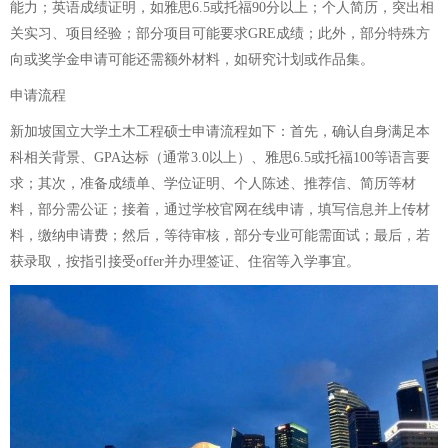
能力；英语成绩证明，如雅思6.5或托福90分以上；个人简历，突出相
关实习、项目经验；部分项目可能要求GRE成绩；此外，部分特殊方
向或奖学金申请可能还需额外材料，如研究计划或作品集。
申请流程
新加坡国立大学土木工程硕士申请流程如下：首先，确认自身满足本
科相关背景、GPA达标（通常3.0以上）、雅思6.5或托福100等语言要
求；其次，准备成绩单、学位证明、个人陈述、推荐信、简历等材
料，部分需公证；接着，通过学校官网在线申请，填写信息并上传材
料，缴纳申请费；然后，等待审核，部分专业可能需面试；最后，若
获录取，按指引接受offer并办理签证、住宿等入学事宜。