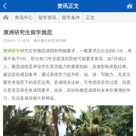
资讯正文
资讯中心
留学资讯
留学条件
正文
澳洲研究生留学雅思
2026/6/3 11:14:16
教外澳大利亚留学网
澳洲留学
研究生对雅思成绩有明确要求，一般要求总分达到6.5分，单
项不低于6分，部分热门专业或顶尖院校可能要求更高，如7分或以
上。雅思成绩是评估学生英语能力的重要指标，直接影响录取结果。
建议提前规划备考，通过系统学习提升听、说、读、写能力，尤其注
重学术场景下的语言运用。若成绩未达标，可考虑语言班过渡，但需
注意语言班也有成绩要求。此外，良好的雅思成绩对未来在澳洲的学
习、生活及就业都大有裨益。