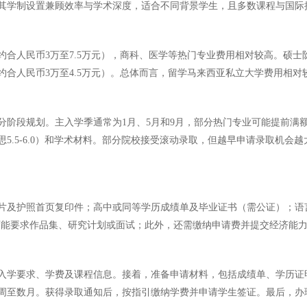
其学制设置兼顾效率与学术深度，适合不同背景学生，且多数课程与国际
合人民币3万至7.5万元），商科、医学等热门专业费用相对较高。硕士阶段
约合人民币3万至4.5万元）。总体而言，留学马来西亚私立大学费用相对
段规划。主入学季通常为1月、5月和9月，部分热门专业可能提前满额。
.5-6.0）和学术材料。部分院校接受滚动录取，但越早申请录取机会越
片及护照首页复印件；高中或同等学历成绩单及毕业证书（需公证）；语
业可能要求作品集、研究计划或面试；此外，还需缴纳申请费并提交经济能
入学要求、学费及课程信息。接着，准备申请材料，包括成绩单、学历证
周至数月。获得录取通知后，按指引缴纳学费并申请学生签证。最后，办