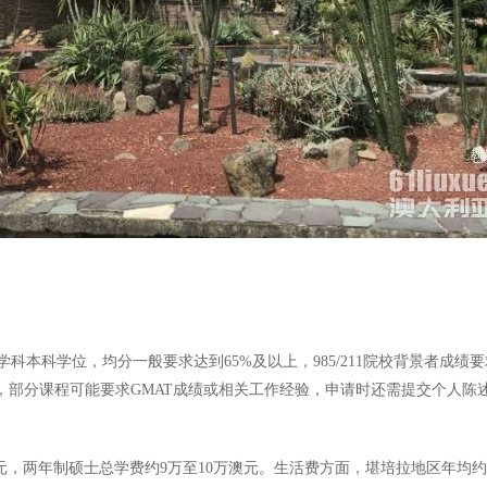
本科学位，均分一般要求达到65%及以上，985/211院校背景者成绩
。此外，部分课程可能要求GMAT成绩或相关工作经验，申请时还需提交个人
元，两年制硕士总学费约9万至10万澳元。生活费方面，堪培拉地区年均约