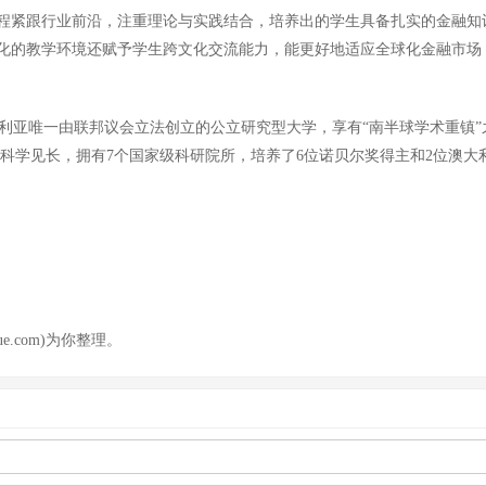
程紧跟行业前沿，注重理论与实践结合，培养出的学生具备扎实的金融知
化的教学环境还赋予学生跨文化交流能力，能更好地适应全球化金融市场
澳大利亚唯一由联邦议会立法创立的公立研究型大学，享有“南半球学术重
自然科学见长，拥有7个国家级科研院所，培养了6位诺贝尔奖得主和2位
.com)为你整理。