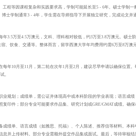
工程等因课程复杂和实践要求高，学制可能延长至5 - 6年。硕士学制一般为1
升。博士学制通常3 - 4年，学生需在导师指导下开展独立研究，完成论文
3.5万至4.5万澳元，文科、理科相对较低，约3万至3.8万澳元。硕
涵盖住宿、饮食、交通等。整体而言，留学西澳大学年均费用约需6万至8万澳
每年10月至11月，第二轮在次年1月至2月，建议尽早申请以确保位置
面试。
职业规划；成绩单，需公证并体现高中或本科阶段的学业表现；语言成绩，
复印件；部分专业可能要求作品集、研究计划或GRE/GMAT成绩。确
备成绩单、语言成绩（如雅思、托福）、个人陈述、推荐信等材料。本科
息并上传材料。部分专业需额外提交作品集或面试。最后，等待审核结果，