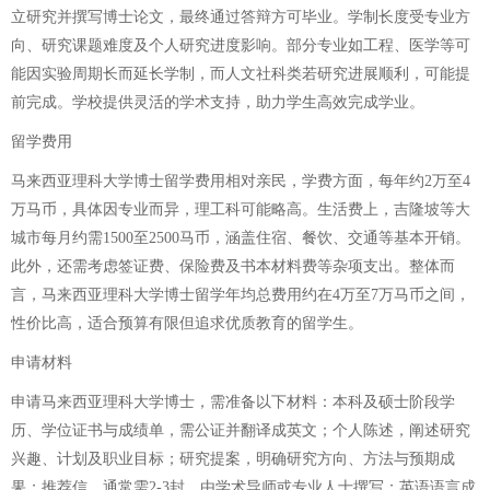
立研究并撰写博士论文，最终通过答辩方可毕业。学制长度受专业方
向、研究课题难度及个人研究进度影响。部分专业如工程、医学等可
能因实验周期长而延长学制，而人文社科类若研究进展顺利，可能提
前完成。学校提供灵活的学术支持，助力学生高效完成学业。
留学费用
马来西亚理科大学博士留学费用相对亲民，学费方面，每年约2万至4
万马币，具体因专业而异，理工科可能略高。生活费上，吉隆坡等大
城市每月约需1500至2500马币，涵盖住宿、餐饮、交通等基本开销。
此外，还需考虑签证费、保险费及书本材料费等杂项支出。整体而
言，马来西亚理科大学博士留学年均总费用约在4万至7万马币之间，
性价比高，适合预算有限但追求优质教育的留学生。
申请材料
申请马来西亚理科大学博士，需准备以下材料：本科及硕士阶段学
历、学位证书与成绩单，需公证并翻译成英文；个人陈述，阐述研究
兴趣、计划及职业目标；研究提案，明确研究方向、方法与预期成
果；推荐信，通常需2-3封，由学术导师或专业人士撰写；英语语言成