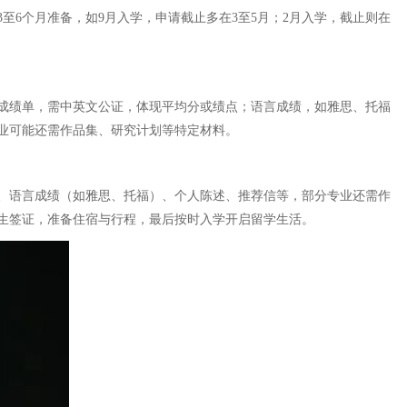
至6个月准备，如9月入学，申请截止多在3至5月；2月入学，截止则在
成绩单，需中英文公证，体现平均分或绩点；语言成绩，如雅思、托福
业可能还需作品集、研究计划等特定材料。
、语言成绩（如雅思、托福）、个人陈述、推荐信等，部分专业还需作
生签证，准备住宿与行程，最后按时入学开启留学生活。