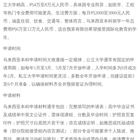
立大学稍高，约4万至8万元人民币，具体因专业而异，如医学、工程
等热门专业费用可能更高。生活费方面，每月约2000至3000元人民
币，涵盖住宿、饮食、交通等。整体而言，马来西亚本科留学一年总
费用约6万至12万元人民币，适合预算有限但希望接受国际化教育的学
生。
申请时间
马来西亚本科申请时间大致遵循一定规律，公立大学通常有固定的申
请周期，如每年1月至3月、5月至7月开放申请，入学时间多为9月或次
年2月。私立大学申请时间更灵活，多数全年开放申请，但建议提前3
至6个月准备，以确保材料齐全并预留签证办理时间。
申请材料
马来西亚本科申请材料通常包括：完整填写的申请表；高中毕业证书
及成绩单中英文公证件，需体现课程、分数及毕业时间；护照首页复
印件；护照尺寸白底照片若干张；语言成绩证明，如雅思或托福成绩
单（部分院校接受校内语言测试）；部分专业可能要求个人陈述、推
荐信，阐述学习动机与规划；艺术类等专业或需作品集；申请费支付