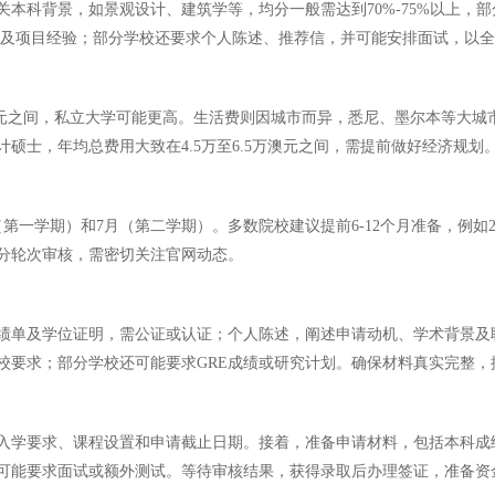
科背景，如景观设计、建筑学等，均分一般需达到70%-75%以上，部分
创意及项目经验；部分学校还要求个人陈述、推荐信，并可能安排面试，以
澳元之间，私立大学可能更高。生活费则因城市而异，悉尼、墨尔本等大城市
硕士，年均总费用大致在4.5万至6.5万澳元之间，需提前做好经济规划
一学期）和7月（第二学期）。多数院校建议提前6-12个月准备，例如2月
分轮次审核，需密切关注官网动态。
绩单及学位证明，需公证或认证；个人陈述，阐述申请动机、学术背景及职
校要求；部分学校还可能要求GRE成绩或研究计划。确保材料真实完整，
学要求、课程设置和申请截止日期。接着，准备申请材料，包括本科成绩单、
可能要求面试或额外测试。等待审核结果，获得录取后办理签证，准备资