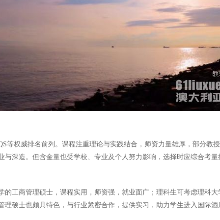
QS等权威排名前列。课程注重理论与实践结合，师资力量雄厚，部分教
业与深造。但含金量也受学校、专业及个人努力影响，选择时应综合考量
学的工商管理硕士，课程实用，师资强，就业面广；理科生可考虑理科大
管理硕士也颇具特色，与行业紧密合作，提供实习，助力学生进入国际酒