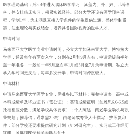
医学理论基础；后3-4年进入临床医学学习，涵盖内、外、妇、儿等各
科，并安排临床实习，积累实践经验。部分大学还设有医学预科课
程，学制1年，为未满足直接入学条件的学生提供过渡。整体学制紧
凑，注重理论与实践结合，培养具备国际视野的医学人才。
申请时间
马来西亚大学医学专业申请时间，公立大学如马来亚大学、博特拉大
学等，通常每年有两次入学，分别在2月和9月左右，申请需提前半年
至一年准备，一般前一年9月至次年1月或3月至7月为申请期。私立大
学入学时间更灵活，每年多次开学，申请时间跨度较大。
申请材料
申请马来西亚大学医学专业，需准备以下材料：完整申请表；高中或
本科成绩单及毕业证书（需公证）；英语成绩证明（如雅思6.0-6.5或
托福相应分数，满足学校具体要求）；个人陈述，阐述学医动机与职
业规划；推荐信，通常需2-3封，由老师或专业人士撰写；护照复印
件；部分学校还要求提供研究计划（针对研究生）、实习或工作经历
证明，以展现医学相关实践与能力。