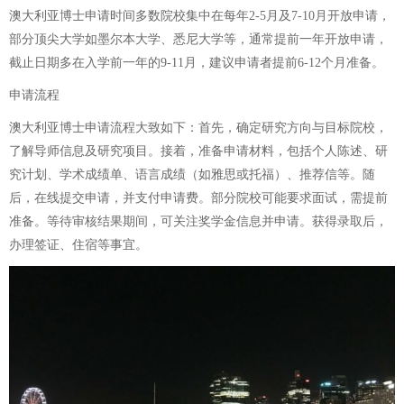
澳大利亚博士申请时间多数院校集中在每年2-5月及7-10月开放申请，
部分顶尖大学如墨尔本大学、悉尼大学等，通常提前一年开放申请，
截止日期多在入学前一年的9-11月，建议申请者提前6-12个月准备。
申请流程
澳大利亚博士申请流程大致如下：首先，确定研究方向与目标院校，
了解导师信息及研究项目。接着，准备申请材料，包括个人陈述、研
究计划、学术成绩单、语言成绩（如雅思或托福）、推荐信等。随
后，在线提交申请，并支付申请费。部分院校可能要求面试，需提前
准备。等待审核结果期间，可关注奖学金信息并申请。获得录取后，
办理签证、住宿等事宜。