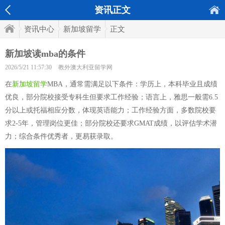
资讯正文
资讯中心
新加坡留学
正文
新加坡读mba的条件
2026/5/21 11:57:30
教外澳大利亚留学网
在
新加坡留学
MBA，通常需满足以下条件：学历上，本科毕业且成绩
优良，部分院校接受专科生但要求工作经验；语言上，雅思一般需6.5
分以上或托福相应分数，体现英语能力；工作经验方面，多数院校要
求2-5年，管理岗位更佳；部分院校还要求GMAT成绩，以评估学术潜
力；综合条件优秀者，更易获录取。