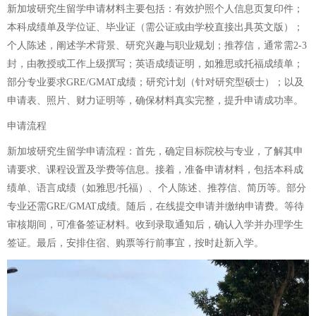
新加坡研究生留学申请材料主要包括：有效护照个人信息页复印件；
本科成绩单及学位证、毕业证（需公证或由学校直接出具英文版）；
个人陈述，阐述学术背景、研究兴趣与职业规划；推荐信，通常需2-3
封，由教授或工作上级撰写；英语成绩证明，如雅思或托福成绩单；
部分专业要求GRE/GMAT成绩；研究计划（针对研究型硕士）；以及
申请表、照片、财力证明等，确保材料真实完整，提升申请成功率。
申请流程
新加坡研究生留学申请流程：首先，确定目标院校与专业，了解其申
请要求、课程设置及学费等信息。接着，准备申请材料，包括本科成
绩单、语言成绩（如雅思/托福）、个人陈述、推荐信、简历等。部分
专业还需GRE/GMAT成绩。随后，在线提交申请并缴纳申请费。等待
审核期间，可准备签证材料。收到录取通知后，确认入学并办理学生
签证。最后，安排住宿、购票等行前事宜，按时赴新入学。